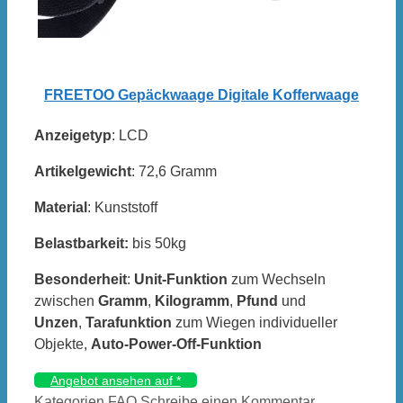
FREETOO Gepäckwaage Digitale Kofferwaage
Anzeigetyp
: LCD
Artikelgewicht
: 72,6 Gramm
Material
: Kunststoff
Belastbarkeit:
bis 50kg
Besonderheit
:
Unit-Funktion
zum Wechseln
zwischen
Gramm
,
Kilogramm
,
Pfund
und
Unzen
,
Tarafunktion
zum Wiegen individueller
Objekte,
Auto-Power-Off-Funktion
Angebot ansehen auf
*
Kategorien
FAQ
Schreibe einen Kommentar