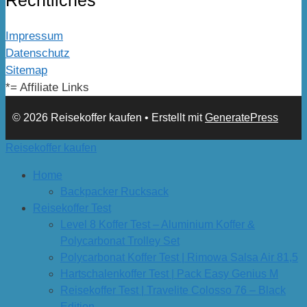
Impressum
Datenschutz
Sitemap
*= Affiliate Links
© 2026 Reisekoffer kaufen
• Erstellt mit
GeneratePress
Reisekoffer kaufen
Home
Backpacker Rucksack
Reisekoffer Test
Level 8 Koffer Test – Aluminium Koffer &
Polycarbonat Trolley Set
Polycarbonat Koffer Test | Rimowa Salsa Air 81,5
Hartschalenkoffer Test | Pack Easy Genius M
Reisekoffer Test | Travelite Colosso 76 – Black
Edition