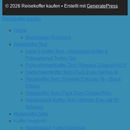
© 2026 Reisekoffer kaufen
• Erstellt mit
GeneratePress
Reisekoffer kaufen
Home
Backpacker Rucksack
Reisekoffer Test
Level 8 Koffer Test – Aluminium Koffer &
Polycarbonat Trolley Set
Polycarbonat Koffer Test | Rimowa Salsa Air 81,5
Hartschalenkoffer Test | Pack Easy Genius M
Reisekoffer Test | Travelite Colosso 76 – Black
Edition
Reisekoffer Test | Pack Easy Clipper Peru
Handgepäck Koffer Test | Wenger Evo Lite 55
Schwarz
Reisekoffer Sets
Koffer Vergleich
Handgepäck Koffer Vergleich