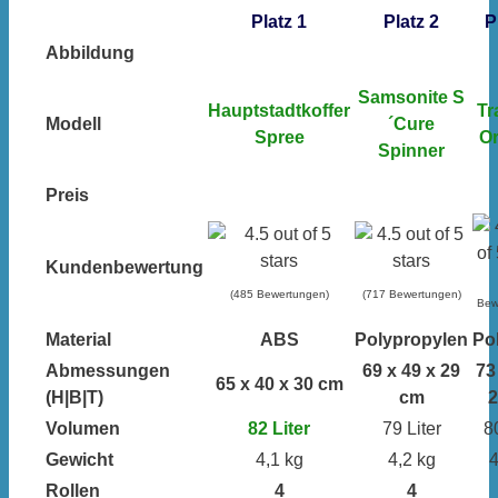
Platz 1
Platz 2
P
Abbildung
Samsonite S
Hauptstadtkoffer
Tr
Modell
´Cure
Spree
Or
Spinner
Preis
Kundenbewertung
(485 Bewertungen)
(717 Bewertungen)
Bew
Material
ABS
Polypropylen
Po
Abmessungen
69 x 49 x 29
73
65 x 40 x 30 cm
(H|B|T)
cm
2
Volumen
82 Liter
79 Liter
80
Gewicht
4,1 kg
4,2 kg
4
Rollen
4
4