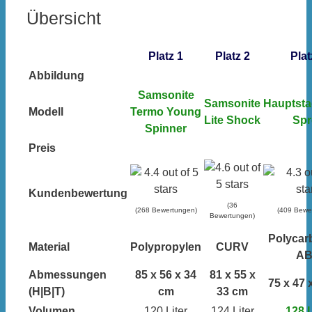
Übersicht
Platz 1
Platz 2
Plat
Abbildung
Samsonite
Samsonite
Hauptsta
Modell
Termo Young
Lite Shock
Spr
Spinner
Preis
Kundenbewertung
(36
(268 Bewertungen)
(409 Bewe
Bewertungen)
Polycar
Material
Polypropylen
CURV
AB
Abmessungen
85 x 56 x 34
81 x 55 x
75 x 47 
(H|B|T)
cm
33 cm
Volumen
120 Liter
124 Liter
128 L