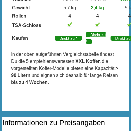
Gewicht
5,7 kg
2,4 kg
5 
Rollen
4
4
4
TSA-Schloss
Direkt zu
Kaufen
Direkt zu
*
Direkt z
*
In der oben aufgeführten Vergleichstabelle findest
Du die 5 empfehlenswertesten
XXL Koffer.
die
vorgestellten Koffer-Modelle bieten eine Kapazität
>
90 Litern
und eignen sich deshalb für lange Reisen
bis zu 4 Wochen.
Informationen zu Preisangaben