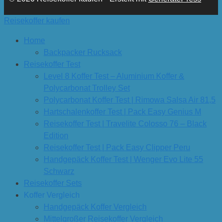
Reisekoffer kaufen
Home
Backpacker Rucksack
Reisekoffer Test
Level 8 Koffer Test – Aluminium Koffer &
Polycarbonat Trolley Set
Polycarbonat Koffer Test | Rimowa Salsa Air 81,5
Hartschalenkoffer Test | Pack Easy Genius M
Reisekoffer Test | Travelite Colosso 76 – Black
Edition
Reisekoffer Test | Pack Easy Clipper Peru
Handgepäck Koffer Test | Wenger Evo Lite 55
Schwarz
Reisekoffer Sets
Koffer Vergleich
Handgepäck Koffer Vergleich
Mittelgroßer Reisekoffer Vergleich