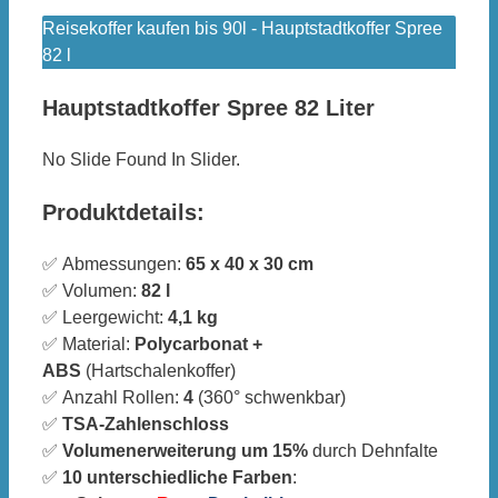
Reisekoffer kaufen bis 90l - Hauptstadtkoffer Spree
82 l
Hauptstadtkoffer Spree 82 Liter
No Slide Found In Slider.
Produktdetails:
✅ Abmessungen:
65 x 40 x 30 cm
✅ Volumen:
82 l
✅ Leergewicht:
4,1 kg
✅ Material:
Polycarbonat +
ABS
(Hartschalenkoffer)
✅ Anzahl Rollen:
4
(360° schwenkbar)
✅
TSA-Zahlenschloss
✅
Volumenerweiterung um 15%
durch Dehnfalte
✅
10 unterschiedliche Farben
: