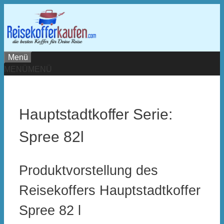
Zum
Inhalt
springen
Menü
MENÜ
MENÜ
Hauptstadtkoffer Serie:
Spree 82l
Produktvorstellung des
Reisekoffers Hauptstadtkoffer
Spree 82 l