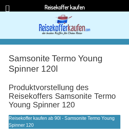
Reisekoffer kaufen
Zum
Inhalt
springen
Samsonite Termo Young
Spinner 120l
Produktvorstellung des
Reisekoffers Samsonite Termo
Young Spinner 120
Reisekoffer kaufen ab 90l - Samsonite Termo Young
Spinner 120