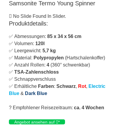
Samsonite Termo Young Spinner
No Slide Found In Slider.
Produktdetails:
✅ Abmessungen:
85 x 34 x 56 cm
✅ Volumen:
120
l
✅ Leergewicht:
5,7 kg
✅ Material:
Polypropylen
(Hartschalenkoffer)
✅ Anzahl Rollen:
4
(360° schwenkbar)
✅
TSA-Zahlenschloss
✅ Schnappverschluss
✅ Erhältliche
Farben
:
Schwarz
,
Rot
,
Electric
Blue
&
Dark Blue
? Empfohlener Reisezeitraum:
ca. 4 Wochen
Angebot ansehen auf
*