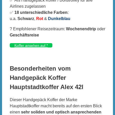
✅ Als Handgepäck Koffer / Bordtrolley für alle
Airlines zugelassen
✅
18 unterschiedliche Farben
:
u.a.
Schwarz
,
Rot
&
Dunkelblau
? Empfohlener Reisezeitraum:
Wochenendtrip
oder
Geschäftsreise
Koffer ansehen auf
*
Besonderheiten vom
Handgepäck Koffer
Hauptstadtkoffer Alex 42l
Dieser Handgepäck Koffer der Marke
Hauptstadtkoffer macht bereits auf den ersten Blick
einen
sehr soliden und optisch ansprechenden