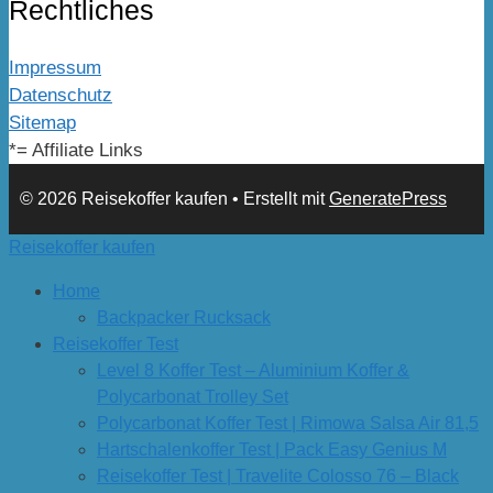
Rechtliches
Impressum
Datenschutz
Sitemap
*= Affiliate Links
© 2026 Reisekoffer kaufen
• Erstellt mit
GeneratePress
Reisekoffer kaufen
Home
Backpacker Rucksack
Reisekoffer Test
Level 8 Koffer Test – Aluminium Koffer &
Polycarbonat Trolley Set
Polycarbonat Koffer Test | Rimowa Salsa Air 81,5
Hartschalenkoffer Test | Pack Easy Genius M
Reisekoffer Test | Travelite Colosso 76 – Black