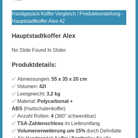
Handgepäck Koffer Vergleich / Produktvorstellung -
Hauptstadtkoffer Alex 42
Hauptstadtkoffer Alex
No Slide Found In Slider.
Produktdetails:
✅ Abmessungen:
55 x 35 x 20 cm
✅ Volumen:
42l
✅ Leergewicht:
3,2 kg
✅ Material:
Polycarbonat +
ABS
(Hartschalenkoffer)
✅ Anzahl Rollen:
4
(360° schwenkbar)
✅
TSA-Zahlenschloss
im Lieferumfang
✅
Volumenerweiterung um 15%
durch Dehnfalte